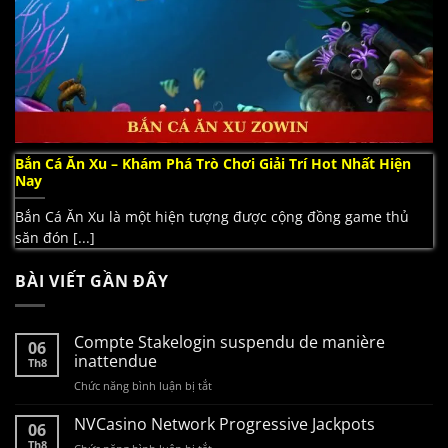
Bắn Cá Ăn Xu – Khám Phá Trò Chơi Giải Trí Hot Nhất Hiện
Nay
Bắn Cá Ăn Xu là một hiện tượng được cộng đồng game thủ
săn đón [...]
BÀI VIẾT GẦN ĐÂY
Compte Stakelogin suspendu de manière
06
inattendue
Th8
Chức năng bình luận bị tắt
ở
Compte
Stakelogin
NVCasino Network Progressive Jackpots
06
suspendu
Th8