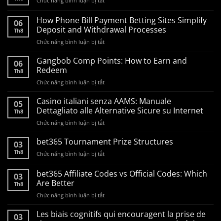
Chức năng bình luận bị tắt
ở
de
NVCasino
manière
Network
How Phone Bill Payment Betting Sites Simplify
inattendue
06
Progressive
Deposit and Withdrawal Processes
Th8
Jackpots
Chức năng bình luận bị tắt
ở
How
Phone
Gangbob Comp Points: How to Earn and
06
Bill
Redeem
Th8
Payment
Chức năng bình luận bị tắt
ở
Betting
Gangbob
Sites
Comp
Casino italiani senza AAMS: Manuale
Simplify
05
Points:
Dettagliato alle Alternative Sicure su Internet
Deposit
Th8
How
and
Chức năng bình luận bị tắt
ở
to
Withdrawal
Casino
Earn
Processes
italiani
bet365 Tournament Prize Structures
and
03
senza
Redeem
Th8
Chức năng bình luận bị tắt
ở
AAMS:
bet365
Manuale
Tournament
bet365 Affiliate Codes vs Official Codes: Which
Dettagliato
03
Prize
Are Better
alle
Th8
Structures
Alternative
Chức năng bình luận bị tắt
ở
Sicure
bet365
su
Affiliate
Les biais cognitifs qui encouragent la prise de
Internet
03
Codes