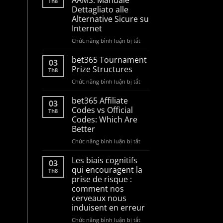
Th8
How
Withdrawal
Dettagliato alle
to
Processes
Alternative Sicure su
Earn
Internet
and
Redeem
Chức năng bình luận bị tắt
ở
Casino
italiani
bet365 Tournament
03
senza
Prize Structures
Th8
AAMS:
Chức năng bình luận bị tắt
ở
Manuale
bet365
Dettagliato
Tournament
bet365 Affiliate
alle
03
Prize
Codes vs Official
Alternative
Th8
Structures
Sicure
Codes: Which Are
su
Better
Internet
Chức năng bình luận bị tắt
ở
bet365
Affiliate
Les biais cognitifs
03
Codes
qui encouragent la
Th8
vs
prise de risque :
Official
comment nos
Codes:
cerveaux nous
Which
induisent en erreur
Are
Better
Chức năng bình luận bị tắt
ở