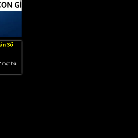
án Số
 một bài