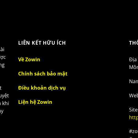
LIÊN KẾT HỮU ÍCH
TH
ài
ược
Về Zowin
Địa
ng
Môn
Chính sách bảo mật
Nam
t
Điều khoản dịch vụ
uyệt
Web
Liện hệ Zowin
 khi
Sit
ầy
htt
#zo