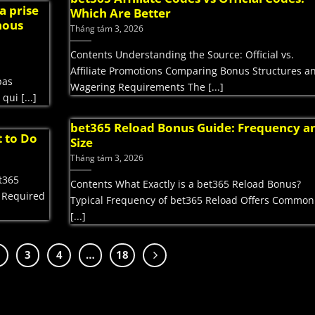
a prise
Which Are Better
nous
Tháng tám 3, 2026
Contents Understanding the Source: Official vs.
Affiliate Promotions Comparing Bonus Structures a
pas
Wagering Requirements The [...]
qui [...]
bet365 Reload Bonus Guide: Frequency a
 to Do
Size
Tháng tám 3, 2026
t365
Contents What Exactly is a bet365 Reload Bonus?
 Required
Typical Frequency of bet365 Reload Offers Common
[...]
3
4
…
18