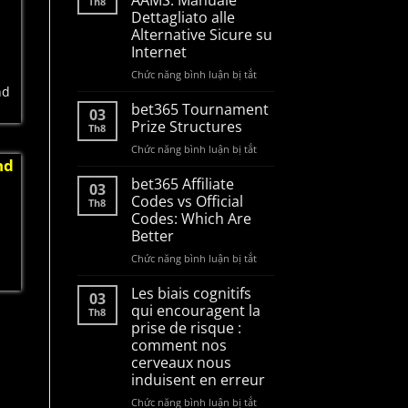
Th8
How
Withdrawal
Dettagliato alle
to
Processes
Alternative Sicure su
Earn
Internet
and
Redeem
Chức năng bình luận bị tắt
ở
Casino
nd
italiani
bet365 Tournament
03
senza
Prize Structures
Th8
AAMS:
Chức năng bình luận bị tắt
ở
Manuale
nd
bet365
Dettagliato
Tournament
bet365 Affiliate
alle
03
Prize
Codes vs Official
Alternative
Th8
Structures
Sicure
Codes: Which Are
su
Better
Internet
Chức năng bình luận bị tắt
ở
bet365
Affiliate
Les biais cognitifs
03
Codes
qui encouragent la
Th8
vs
prise de risque :
Official
comment nos
Codes:
cerveaux nous
Which
induisent en erreur
Are
Better
Chức năng bình luận bị tắt
ở