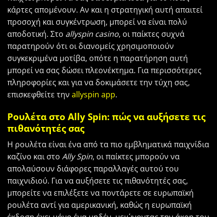
κάρτες απομένουν. Αν και η στρατηγική αυτή απαιτεί
προσοχή και συγκέντρωση, μπορεί να είναι πολύ
αποδοτική. Στο
allyspin casino
, οι παίκτες συχνά
παρατηρούν ότι οι διανομείς χρησιμοποιούν
συγκεκριμένα μοτίβα, οπότε η παρατήρηση αυτή
μπορεί να σας δώσει πλεονέκτημα. Για περισσότερες
πληροφορίες και για να δοκιμάσετε την τύχη σας,
επισκεφθείτε την
allyspin app
.
Ρουλέτα στο Ally Spin: πώς να αυξήσετε τις
πιθανότητές σας
Η ρουλέτα είναι ένα από τα πιο εμβληματικά παιχνίδια
καζίνο και στο
Ally Spin
, οι παίκτες μπορούν να
απολαύσουν διάφορες παραλλαγές αυτού του
παιχνιδιού. Για να αυξήσετε τις πιθανότητές σας,
μπορείτε να επιλέξετε να ποντάρετε σε ευρωπαϊκή
ρουλέτα αντί για αμερικανική, καθώς η ευρωπαϊκή