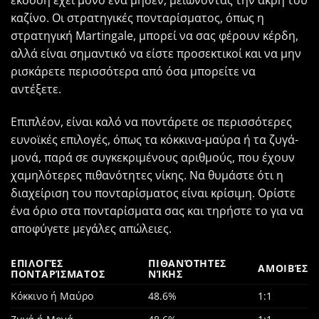
έκδοση έχει μόνο ένα μηδέν, μειώνοντας την άκρη του
καζίνο. Οι στρατηγικές πονταρίσματος, όπως η
στρατηγική Martingale, μπορεί να σας φέρουν κέρδη,
αλλά είναι σημαντικό να είστε προσεκτικοί και να μην
ρισκάρετε περισσότερα από όσα μπορείτε να
αντέξετε.
Επιπλέον, είναι καλό να ποντάρετε σε περισσότερες
ευνοϊκές επιλογές, όπως τα κόκκινα-μαύρα ή τα ζυγά-
μονά, παρά σε συγκεκριμένους αριθμούς, που έχουν
χαμηλότερες πιθανότητες νίκης. Να θυμάστε ότι η
διαχείριση του πονταρίσματος είναι κρίσιμη. Ορίστε
ένα όριο στα πονταρίσματα σας και τηρήστε το για να
αποφύγετε μεγάλες απώλειες.
ΕΠΙΛΟΓΈΣ
ΠΙΘΑΝΌΤΗΤΕΣ
ΑΜΟΙΒΈΣ
ΠΟΝΤΑΡΊΣΜΑΤΟΣ
ΝΊΚΗΣ
Κόκκινο ή Μαύρο
48.6%
1:1