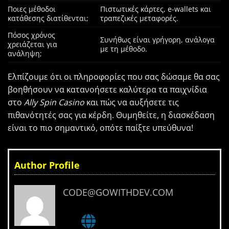
Ποιες μέθοδοι
Πιστωτικές κάρτες, e-wallets και
κατάθεσης διατίθενται;
τραπεζικές μεταφορές.
Πόσος χρόνος
Συνήθως είναι γρήγορη, ανάλογα
χρειάζεται για
με τη μέθοδο.
ανάληψη;
Ελπίζουμε ότι οι πληροφορίες που σας δώσαμε θα σας
βοηθήσουν να κατανοήσετε καλύτερα τα παιχνίδια
στο
Ally Spin Casino
και πώς να αυξήσετε τις
πιθανότητές σας για κέρδη. Θυμηθείτε, η διασκέδαση
είναι το πιο σημαντικό, οπότε παίξτε υπεύθυνα!
Author Profile
CODE@GOWITHDEV.COM