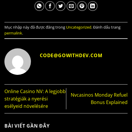
Mục nhập này đã được đăng trong
Uncategorized
. Đánh dấu trang
permalink
.
CODE@GOWITHDEV.COM
Online Casino NV: A legjobb
Nvcasinos Monday Refuel
stratégiák a nyerési
Bonus Explained
esélyeid növelésére
BÀI VIẾT GẦN ĐÂY