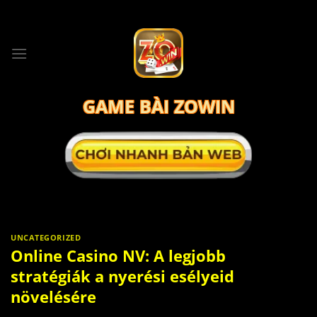
Chuyển
đến
nội
dung
GAME BÀI ZOWIN
UNCATEGORIZED
Online Casino NV: A legjobb
stratégiák a nyerési esélyeid
növelésére