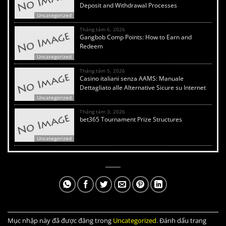
Deposit and Withdrawal Processes
Uncategorized
Tháng tám 6, 2026
Gangbob Comp Points: How to Earn and
Redeem
Uncategorized
Tháng tám 5, 2026
Casino italiani senza AAMS: Manuale
Dettagliato alle Alternative Sicure su Internet
Uncategorized
Tháng tám 3, 2026
bet365 Tournament Prize Structures
Uncategorized
Mục nhập này đã được đăng trong
Uncategorized
. Đánh dấu trang