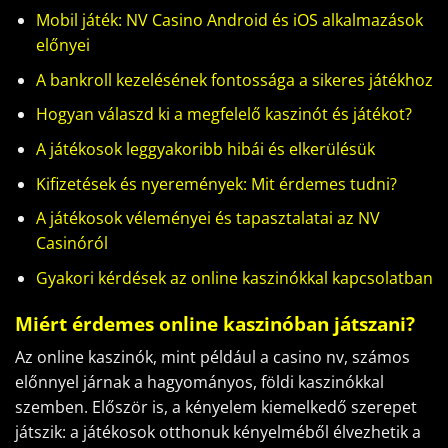
Mobil játék: NV Casino Android és iOS alkalmazások
előnyei
A bankroll kezelésének fontossága a sikeres játékhoz
Hogyan válaszd ki a megfelelő kaszinót és játékot?
A játékosok leggyakoribb hibái és elkerülésük
Kifizetések és nyeremények: Mit érdemes tudni?
A játékosok véleményei és tapasztalatai az NV
Casinóról
Gyakori kérdések az online kaszinókkal kapcsolatban
Miért érdemes online kaszinóban játszani?
Az online kaszinók, mint például a casino nv, számos
előnnyel járnak a hagyományos, földi kaszinókkal
szemben. Először is, a kényelem kiemelkedő szerepet
játszik: a játékosok otthonuk kényelméből élvezhetik a