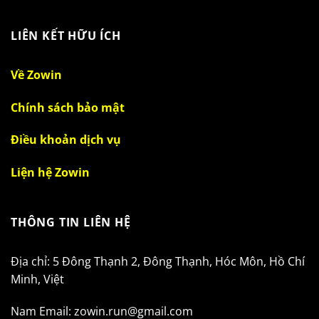
LIÊN KẾT HỮU ÍCH
Về Zowin
Chính sách bảo mật
Điều khoản dịch vụ
Liện hệ Zowin
THÔNG TIN LIÊN HỆ
Địa chỉ: 5 Đông Thạnh 2, Đông Thạnh, Hóc Môn, Hồ Chí
Minh, Việt
Nam Email:
zowin.run@gmail.com