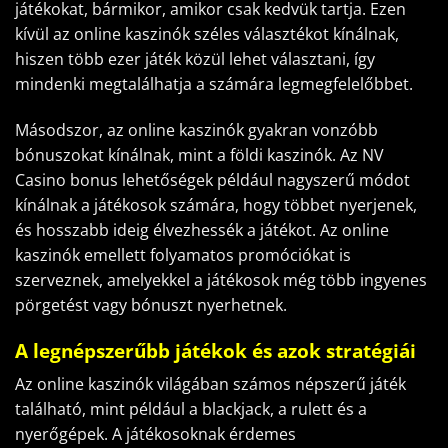
játékokat, bármikor, amikor csak kedvük tartja. Ezen
kívül az online kaszinók széles választékot kínálnak,
hiszen több ezer játék közül lehet választani, így
mindenki megtalálhatja a számára legmegfelelőbbet.
Másodszor, az online kaszinók gyakran vonzóbb
bónuszokat kínálnak, mint a földi kaszinók. Az NV
Casino bonus lehetőségek például nagyszerű módot
kínálnak a játékosok számára, hogy többet nyerjenek,
és hosszabb ideig élvezhessék a játékot. Az online
kaszinók emellett folyamatos promóciókat is
szerveznek, amelyekkel a játékosok még több ingyenes
pörgetést vagy bónuszt nyerhetnek.
A legnépszerűbb játékok és azok stratégiái
Az online kaszinók világában számos népszerű játék
található, mint például a blackjack, a rulett és a
nyerőgépek. A játékosoknak érdemes