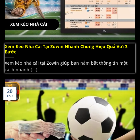
Xem Kèo Nhà Cái Tại Zowin Nhanh Chóng Hiệu Quả Với 3
Bước
Xem kèo nhà cái tại Zowin giúp bạn nắm bắt thông tin một
cách nhanh [...]
20
Th9