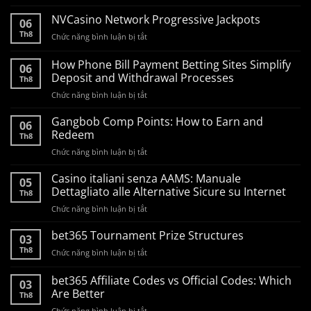
Compte
Stakelogin
NVCasino Network Progressive Jackpots
06
suspendu
Th8
Chức năng bình luận bị tắt
ở
de
NVCasino
manière
Network
How Phone Bill Payment Betting Sites Simplify
inattendue
06
Progressive
Deposit and Withdrawal Processes
Th8
Jackpots
Chức năng bình luận bị tắt
ở
How
Phone
Gangbob Comp Points: How to Earn and
06
Bill
Redeem
Th8
Payment
Chức năng bình luận bị tắt
ở
Betting
Gangbob
Sites
Comp
Casino italiani senza AAMS: Manuale
Simplify
05
Points:
Dettagliato alle Alternative Sicure su Internet
Deposit
Th8
How
and
Chức năng bình luận bị tắt
ở
to
Withdrawal
Casino
Earn
Processes
italiani
bet365 Tournament Prize Structures
and
03
senza
Redeem
Th8
Chức năng bình luận bị tắt
ở
AAMS:
bet365
Manuale
Tournament
bet365 Affiliate Codes vs Official Codes: Which
Dettagliato
03
Prize
Are Better
alle
Th8
Structures
Alternative
Chức năng bình luận bị tắt
ở