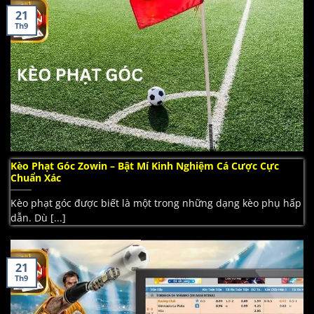
21
Th9
Kèo Phạt Góc Zowin – Bật Mí Kinh Nghiệm Cá Cược Cực
Chuẩn Xác
Kèo phạt góc được biết là một trong những dạng kèo phụ hấp
dẫn. Dù [...]
21
Th9