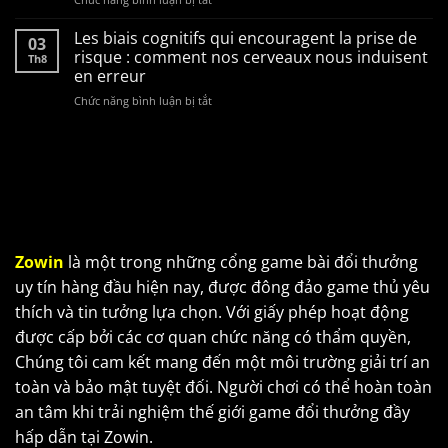
Sicure
bet365
su
Affiliate
Les biais cognitifs qui encouragent la prise de
Internet
03
Codes
risque : comment nos cerveaux nous induisent
Th8
vs
en erreur
Official
Chức năng bình luận bị tắt
ở
Codes:
Les
Which
biais
Are
cognitifs
Better
qui
encouragent
la
prise
de
risque
Zowin
là một trong những cổng game bài đổi thưởng
:
uy tín hàng đầu hiện nay, được đông đảo game thủ yêu
comment
nos
thích và tin tưởng lựa chọn. Với giấy phép hoạt động
cerveaux
được cấp bởi các cơ quan chức năng có thẩm quyền,
nous
induisent
Chúng tôi cam kết mang đến một môi trường giải trí an
en
toàn và bảo mật tuyệt đối. Người chơi có thể hoàn toàn
erreur
an tâm khi trải nghiệm thế giới game đổi thưởng đầy
hấp dẫn tại Zowin.