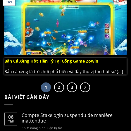
Th9
Bắn Cá Xèng Hốt Tiền Tỷ Tại Cổng Game Zowin
Bắn cá xèng là trò chơi phổ biến và đầy thú vị thu hút sự [...]
1
2
3
BÀI VIẾT GẦN ĐÂY
Compte Stakelogin suspendu de manière
06
inattendue
Th8
Chức năng bình luận bị tắt
ở