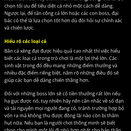
chọn tối ưu để tiêu diệt cá nhỏ một cách dễ dàng.
Ngược lại, để tấn công cá lớn hoặc các con boss, đại
bác có thể là lựa chọn tốt hơn dù đòi hỏi sự chính xác
và chiến lược.
Hiểu rõ các loại cá
Bắn cá xèng đạt được hiệu quả cao nhất thì việc hiểu
biết các loại cá trong trò chơi là một lợi thế lớn. Các
sinh vật trong đó đều mang những điểm thưởng và
nhiều đặc điểm riêng biệt, nắm rõ những điều đó sẽ
giúp các bạn dễ dàng chiến thắng hơn.
Đối với những boss lớn sẽ có tiền thưởng rất lớn nếu
hạ gục được nó, tuy nhiên hãy nên cân nhắc về số đạn
và tài nguyên mọi người đang có, tránh trường hợp bỏ
vốn ra mà không thu được đồng lãi nào còn bị thâm
hụt nữa. Nếu bạn là người chơi thông minh sẽ biết
chọn cho mình một lối đi phù hợp nhất cho bản thân.