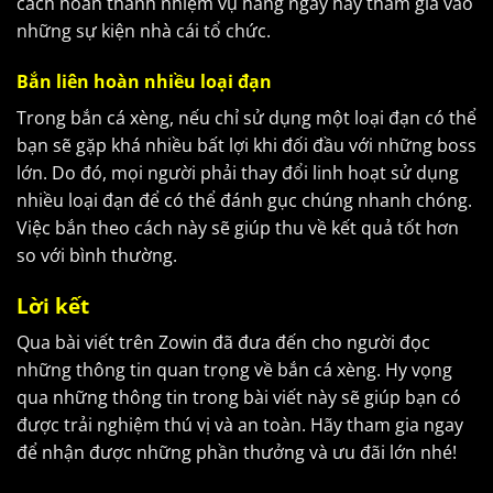
cách hoàn thành nhiệm vụ hàng ngày hay tham gia vào
những sự kiện nhà cái tổ chức.
Bắn liên hoàn nhiều loại đạn
Trong bắn cá xèng, nếu chỉ sử dụng một loại đạn có thể
bạn sẽ gặp khá nhiều bất lợi khi đối đầu với những boss
lớn. Do đó, mọi người phải thay đổi linh hoạt sử dụng
nhiều loại đạn để có thể đánh gục chúng nhanh chóng.
Việc bắn theo cách này sẽ giúp thu về kết quả tốt hơn
so với bình thường.
Lời kết
Qua bài viết trên Zowin đã đưa đến cho người đọc
những thông tin quan trọng về bắn cá xèng. Hy vọng
qua những thông tin trong bài viết này sẽ giúp bạn có
được trải nghiệm thú vị và an toàn. Hãy tham gia ngay
để nhận được những phần thưởng và ưu đãi lớn nhé!