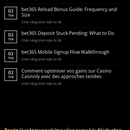
Les
Which
biais
bet365 Reload Bonus Guide: Frequency and
Are
03
cognitifs
Better
Size
Th8
qui
Chức năng bình luận bị tắt
ở
encouragent
bet365
la
Reload
bet365 Deposit Stuck Pending: What to Do
prise
03
Bonus
de
Th8
Chức năng bình luận bị tắt
ở
Guide:
risque
bet365
Frequency
:
Deposit
bet365 Mobile Signup Flow Walkthrough
and
comment
03
Stuck
Size
nos
Th8
Chức năng bình luận bị tắt
ở
Pending:
cerveaux
bet365
What
nous
Mobile
Comment optimiser vos gains sur Casino
to
03
induisent
Signup
Do
Casinoly avec des approches testées
Th8
en
Flow
erreur
Chức năng bình luận bị tắt
ở
Walkthrough
Comment
optimiser
vos
gains
sur
Casino
Casinoly
avec
des