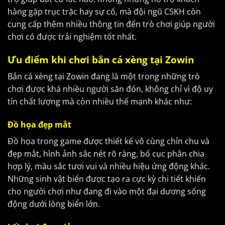
hàng gặp trục trặc hay sự cố, mà đội ngũ CSKH còn
cung cấp thêm nhiều thông tin đến trò chơi giúp người
chơi có được trải nghiệm tốt nhất.
Ưu điểm khi chơi bắn cá xèng tại Zowin
Bắn cá xèng tại Zowin đang là một trong những trò
chơi được khá nhiều người săn đón, không chỉ vì độ uy
tín chất lượng mà còn nhiều thế mạnh khác như:
Đồ họa đẹp mắt
Đồ họa trong game được thiết kế vô cùng chỉn chu và
đẹp mắt, hình ảnh sắc nét rõ ràng, bố cục phân chia
hợp lý, màu sắc tươi vui và nhiều hiệu ứng động khác.
Những sinh vật biển được tạo ra cực kỳ chi tiết khiến
cho người chơi như đang đi vào một đại dương sống
động dưới lòng biển lớn.