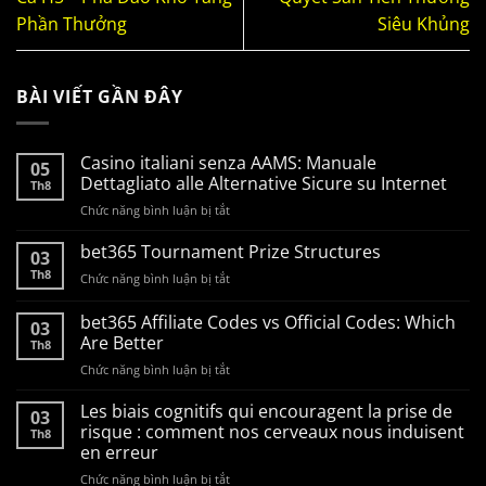
Phần Thưởng
Siêu Khủng
BÀI VIẾT GẦN ĐÂY
Casino italiani senza AAMS: Manuale
05
Dettagliato alle Alternative Sicure su Internet
Th8
Chức năng bình luận bị tắt
ở
Casino
italiani
bet365 Tournament Prize Structures
03
senza
Th8
Chức năng bình luận bị tắt
ở
AAMS:
bet365
Manuale
Tournament
bet365 Affiliate Codes vs Official Codes: Which
Dettagliato
03
Prize
Are Better
alle
Th8
Structures
Alternative
Chức năng bình luận bị tắt
ở
Sicure
bet365
su
Affiliate
Les biais cognitifs qui encouragent la prise de
Internet
03
Codes
risque : comment nos cerveaux nous induisent
Th8
vs
en erreur
Official
Chức năng bình luận bị tắt
ở
Codes: