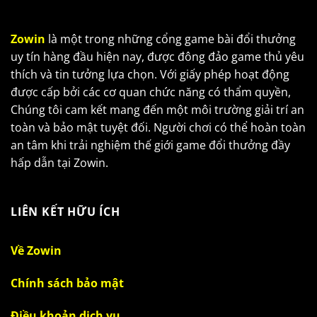
prise
de
risque
Zowin
là một trong những cổng game bài đổi thưởng
:
uy tín hàng đầu hiện nay, được đông đảo game thủ yêu
comment
nos
thích và tin tưởng lựa chọn. Với giấy phép hoạt động
cerveaux
được cấp bởi các cơ quan chức năng có thẩm quyền,
nous
induisent
Chúng tôi cam kết mang đến một môi trường giải trí an
en
toàn và bảo mật tuyệt đối. Người chơi có thể hoàn toàn
erreur
an tâm khi trải nghiệm thế giới game đổi thưởng đầy
hấp dẫn tại Zowin.
LIÊN KẾT HỮU ÍCH
Về Zowin
Chính sách bảo mật
Điều khoản dịch vụ