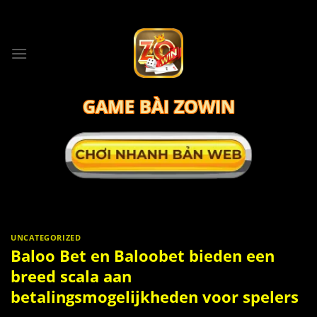
Chuyển
đến
nội
dung
GAME BÀI ZOWIN
UNCATEGORIZED
Baloo Bet en Baloobet bieden een
breed scala aan
betalingsmogelijkheden voor spelers