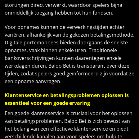
stortingen direct verwerkt, waardoor spelers bijna
onmiddellijk toegang hebben tot hun fondsen.
Voor opnames kunnen de verwerkingstijden echter
variëren, afhankelijk van de gekozen betalingsmethode.
Digitale portemonnees bieden doorgaans de snelste
opnames, vaak binnen enkele uren. Traditionele
bankoverschrijvingen kunnen daarentegen enkele
werkdagen duren. Baloo Bet is transparant over deze
tijden, zodat spelers goed geïnformeerd zijn voordat ze
een opname aanvragen.
Klantenservice en betalingsproblemen oplossen is
essentieel voor een goede ervaring
Een goede klantenservice is cruciaal voor het oplossen
van betalingsproblemen. Baloo Bet is zich bewust van
het belang van een effectieve klantenservice en biedt
verschillende kanalen aan voor spelers om hulp te