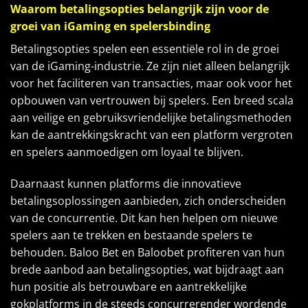
Waarom betalingsopties belangrijk zijn voor de
groei van iGaming en spelersbinding
Betalingsopties spelen een essentiële rol in de groei
van de iGaming-industrie. Ze zijn niet alleen belangrijk
voor het faciliteren van transacties, maar ook voor het
opbouwen van vertrouwen bij spelers. Een breed scala
aan veilige en gebruiksvriendelijke betalingsmethoden
kan de aantrekkingskracht van een platform vergroten
en spelers aanmoedigen om loyaal te blijven.
Daarnaast kunnen platforms die innovatieve
betalingsoplossingen aanbieden, zich onderscheiden
van de concurrentie. Dit kan hen helpen om nieuwe
spelers aan te trekken en bestaande spelers te
behouden. Baloo Bet en Baloobet profiteren van hun
brede aanbod aan betalingsopties, wat bijdraagt aan
hun positie als betrouwbare en aantrekkelijke
gokplatforms in de steeds concurrerender wordende