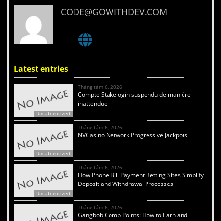
CODE@GOWITHDEV.COM
Latest entries
Tháng tám 6, 2026
Compte Stakelogin suspendu de manière
inattendue
Uncategorized
Tháng tám 6, 2026
NVCasino Network Progressive Jackpots
Uncategorized
Tháng tám 6, 2026
How Phone Bill Payment Betting Sites Simplify
Deposit and Withdrawal Processes
Uncategorized
Tháng tám 6, 2026
Gangbob Comp Points: How to Earn and