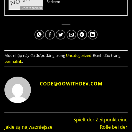
Redeem
Uncategorized
Mục nhập này đã được đăng trong
Uncategorized
. Đánh dấu trang
permalink
.
CODE@GOWITHDEV.COM
Spielt der Zeitpunkt eine
Jakie są najważniejsze
Rolle bei der