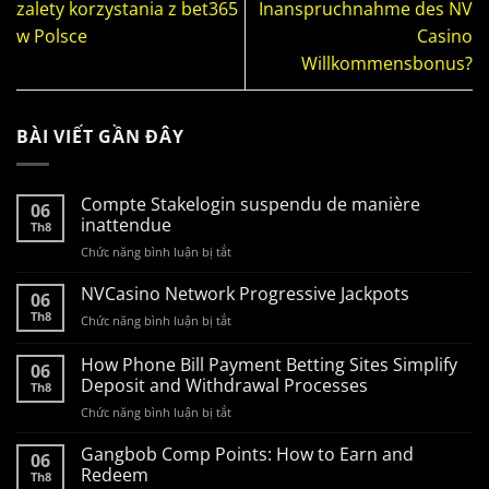
zalety korzystania z bet365
Inanspruchnahme des NV
w Polsce
Casino
Willkommensbonus?
BÀI VIẾT GẦN ĐÂY
Compte Stakelogin suspendu de manière
06
inattendue
Th8
Chức năng bình luận bị tắt
ở
Compte
Stakelogin
NVCasino Network Progressive Jackpots
06
suspendu
Th8
Chức năng bình luận bị tắt
ở
de
NVCasino
manière
Network
How Phone Bill Payment Betting Sites Simplify
inattendue
06
Progressive
Deposit and Withdrawal Processes
Th8
Jackpots
Chức năng bình luận bị tắt
ở
How
Phone
Gangbob Comp Points: How to Earn and
06
Bill
Redeem
Th8
Payment