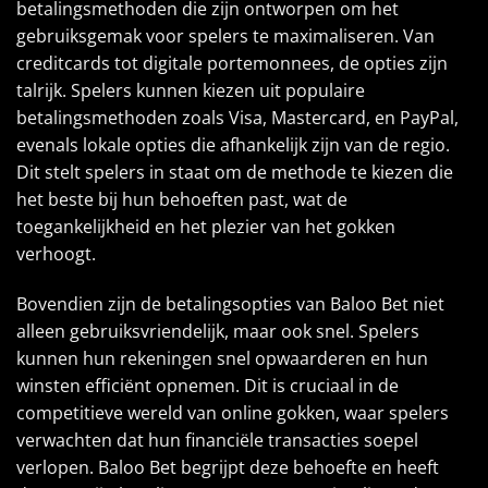
betalingsmethoden die zijn ontworpen om het
gebruiksgemak voor spelers te maximaliseren. Van
creditcards tot digitale portemonnees, de opties zijn
talrijk. Spelers kunnen kiezen uit populaire
betalingsmethoden zoals Visa, Mastercard, en PayPal,
evenals lokale opties die afhankelijk zijn van de regio.
Dit stelt spelers in staat om de methode te kiezen die
het beste bij hun behoeften past, wat de
toegankelijkheid en het plezier van het gokken
verhoogt.
Bovendien zijn de betalingsopties van Baloo Bet niet
alleen gebruiksvriendelijk, maar ook snel. Spelers
kunnen hun rekeningen snel opwaarderen en hun
winsten efficiënt opnemen. Dit is cruciaal in de
competitieve wereld van online gokken, waar spelers
verwachten dat hun financiële transacties soepel
verlopen. Baloo Bet begrijpt deze behoefte en heeft