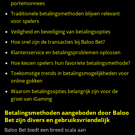
portemonnees
Traditionele betalingsmethoden blijven relevant
voor spelers
Veiligheid en beveiliging van betalingsopties
Hoe snel zijn de transacties bij Baloo Bet?
Klantenservice en betalingsproblemen oplossen
Hoe kiezen spelers hun favoriete betalingsmethode?
Toekomstige trends in betalingsmogelijkheden voor
online gokken
Waarom betalingsopties belangrijk zijn voor de
groei van iGaming
Betalingsmethoden aangeboden door Baloo
Bet zijn divers en gebruiksvriendelijk
Baloo Bet biedt een breed scala aan