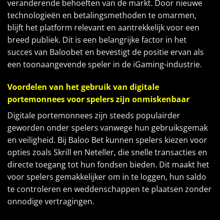
veranderende behoeften van de markt. Door nieuwe
technologieën en betalingsmethoden te omarmen,
blijft het platform relevant en aantrekkelijk voor een
breed publiek. Dit is een belangrijke factor in het
succes van Baloobet en bevestigt de positie ervan als
een toonaangevende speler in de iGaming-industrie.
Voordelen van het gebruik van digitale
portemonnees voor spelers zijn onmiskenbaar
Digitale portemonnees zijn steeds populairder
geworden onder spelers vanwege hun gebruiksgemak
en veiligheid. Bij Baloo Bet kunnen spelers kiezen voor
opties zoals Skrill en Neteller, die snelle transacties en
directe toegang tot hun fondsen bieden. Dit maakt het
voor spelers gemakkelijker om in te loggen, hun saldo
te controleren en weddenschappen te plaatsen zonder
onnodige vertragingen.