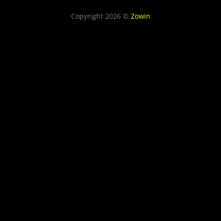
Copyright 2026 ©
Zowin