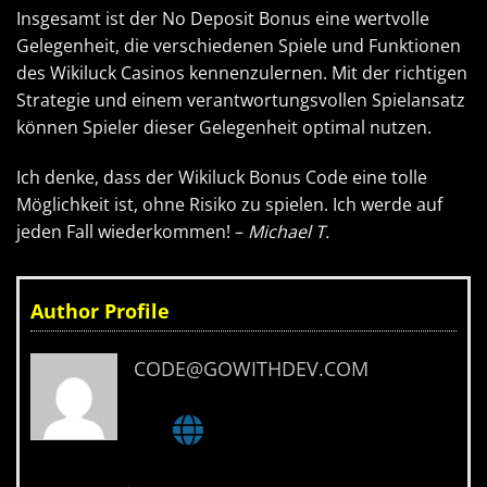
Insgesamt ist der No Deposit Bonus eine wertvolle
Gelegenheit, die verschiedenen Spiele und Funktionen
des Wikiluck Casinos kennenzulernen. Mit der richtigen
Strategie und einem verantwortungsvollen Spielansatz
können Spieler dieser Gelegenheit optimal nutzen.
Ich denke, dass der Wikiluck Bonus Code eine tolle
Möglichkeit ist, ohne Risiko zu spielen. Ich werde auf
jeden Fall wiederkommen! –
Michael T.
Author Profile
CODE@GOWITHDEV.COM