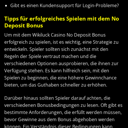
Gibt es einen Kundensupport für Login-Probleme?
Tipps für erfolgreiches Spielen mit dem No
Deposit Bonus
Um mit dem Wikiluck Casino No Deposit Bonus
erfolgreich zu spielen, ist es wichtig, eine Strategie zu
entwickeln. Spieler sollten sich zunächst mit den
Regeln der Spiele vertraut machen und die
verschiedenen Optionen ausprobieren, die ihnen zur
Verfügung stehen. Es kann hilfreich sein, mit den
Spielen zu beginnen, die eine höhere Gewinnchance
bieten, um das Guthaben schneller zu erhöhen.
Darüber hinaus sollten Spieler darauf achten, die
verschiedenen Bonusbedingungen zu lesen. Oft gibt es
bestimmte Anforderungen, die erfüllt werden müssen,
bevor Gewinne aus dem Bonus abgehoben werden
können. Ein Verständnis dieser Bedingungen kann