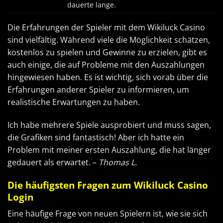
dauerte lange.
Die Erfahrungen der Spieler mit dem Wikiluck Casino
sind vielfältig. Während viele die Möglichkeit schätzen,
kostenlos zu spielen und Gewinne zu erzielen, gibt es
auch einige, die auf Probleme mit den Auszahlungen
hingewiesen haben. Es ist wichtig, sich vorab über die
Erfahrungen anderer Spieler zu informieren, um
realistische Erwartungen zu haben.
Ich habe mehrere Spiele ausprobiert und muss sagen,
die Grafiken sind fantastisch! Aber ich hatte ein
Problem mit meiner ersten Auszahlung, die hat länger
gedauert als erwartet. –
Thomas L.
Die häufigsten Fragen zum Wikiluck Casino
Login
Eine häufige Frage von neuen Spielern ist, wie sie sich