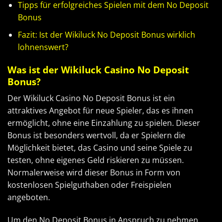
Tipps für erfolgreiches Spielen mit dem No Deposit
Bonus
Fazit: Ist der Wikiluck No Deposit Bonus wirklich
lohnenswert?
Was ist der Wikiluck Casino No Deposit
Bonus?
Der Wikiluck Casino No Deposit Bonus ist ein
attraktives Angebot für neue Spieler, das es ihnen
ermöglicht, ohne eine Einzahlung zu spielen. Dieser
Bonus ist besonders wertvoll, da er Spielern die
Möglichkeit bietet, das Casino und seine Spiele zu
testen, ohne eigenes Geld riskieren zu müssen.
Normalerweise wird dieser Bonus in Form von
kostenlosen Spielguthaben oder Freispielen
angeboten.
Um den No Deposit Bonus in Anspruch zu nehmen,