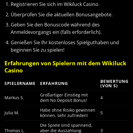
Registrieren Sie sich im Wikiluck Casino.
Überprüfen Sie die aktuellen Bonusangebote.
Geben Sie den Bonuscode während des
Anmeldevorgangs ein (falls erforderlich).
Genießen Sie Ihr kostenloses Spielguthaben und
beginnen Sie zu spielen!
Erfahrungen von Spielern mit dem Wikiluck
Casino
BEWERTUNG
SPIELERNAME
ERFAHRUNG
(VON 5)
Großartiger Einstieg mit
Markus S.
4
dem No Deposit Bonus!
Habe ohne Risiko gewinnen
Julia M.
5
können, sehr zufrieden!
Die Spiele sind spannend,
Thomas L.
aber die Auszahlung
3