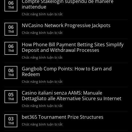
Compte Stakelogin suspendu de manière
06
inattendue
Th8
Chức năng bình luận bị tắt
ở
Compte
Stakelogin
NVCasino Network Progressive Jackpots
06
suspendu
Th8
Chức năng bình luận bị tắt
ở
de
NVCasino
manière
Network
How Phone Bill Payment Betting Sites Simplify
inattendue
06
Progressive
Deposit and Withdrawal Processes
Th8
Jackpots
Chức năng bình luận bị tắt
ở
How
Phone
Gangbob Comp Points: How to Earn and
06
Bill
Redeem
Th8
Payment
Chức năng bình luận bị tắt
ở
Betting
Gangbob
Sites
Comp
Casino italiani senza AAMS: Manuale
Simplify
05
Points:
Dettagliato alle Alternative Sicure su Internet
Deposit
Th8
How
and
Chức năng bình luận bị tắt
ở
to
Withdrawal
Casino
Earn
Processes
italiani
bet365 Tournament Prize Structures
and
03
senza
Redeem
Th8
Chức năng bình luận bị tắt
ở
AAMS:
bet365
Manuale