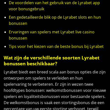
De voordelen van het gebruik van de Lyrabet app
voor bonusgebruik
Een gedetailleerde blik op de Lyrabet slots en hun
bonussen
Ervaringen van spelers met Lyrabet live casino
bonussen
Tips voor het kiezen van de beste bonus bij Lyrabet
Wat zijn de verschillende soorten Lyrabet
bonussen beschikbaar?
Lyrabet biedt een breed scala aan bonus opties die zijn
ontworpen om spelers te verleiden en hun
spelervaring te verbeteren. Er zijn in wezen twee
hoofdtypes bonussen: welkomstbonussen voor nieuwe
spelers en loyaliteitsbonussen voor bestaande spelers.
De welkomstbonus is vaak een stortingsbonus die een
percentage van uw eerste storting verhoogt, terwijl