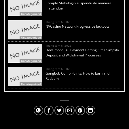
Compte Stakelogin suspendu de manière
inattendue
Uncategorized
Tháng tám 6, 2026
NVCasino Network Progressive Jackpots
Uncategorized
Tháng tám 6, 2026
How Phone Bill Payment Betting Sites Simplify
Deposit and Withdrawal Processes
Uncategorized
Tháng tám 6, 2026
Gangbob Comp Points: How to Earn and
Redeem
Uncategorized