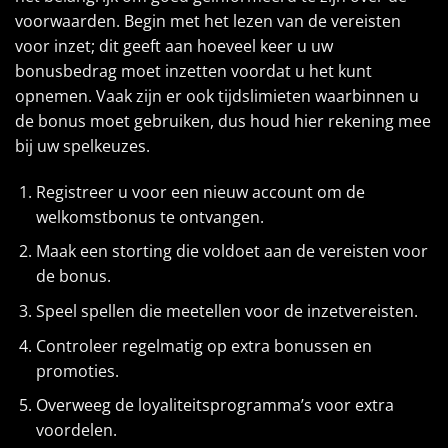
voorwaarden. Begin met het lezen van de vereisten
voor inzet; dit geeft aan hoeveel keer u uw
bonusbedrag moet inzetten voordat u het kunt
opnemen. Vaak zijn er ook tijdslimieten waarbinnen u
de bonus moet gebruiken, dus houd hier rekening mee
bij uw spelkeuzes.
Registreer u voor een nieuw account om de
welkomstbonus te ontvangen.
Maak een storting die voldoet aan de vereisten voor
de bonus.
Speel spellen die meetellen voor de inzetvereisten.
Controleer regelmatig op extra bonussen en
promoties.
Overweeg de loyaliteitsprogramma’s voor extra
voordelen.