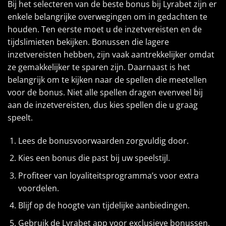
Bij het selecteren van de beste bonus bij Lyrabet zijn er
enkele belangrijke overwegingen om in gedachten te
houden. Ten eerste moet u de inzetvereisten en de
tijdslimieten bekijken. Bonussen die lagere
inzetvereisten hebben, zijn vaak aantrekkelijker omdat
ze gemakkelijker te sparen zijn. Daarnaast is het
belangrijk om te kijken naar de spellen die meetellen
voor de bonus. Niet alle spellen dragen evenveel bij
aan de inzetvereisten, dus kies spellen die u graag
speelt.
Lees de bonusvoorwaarden zorgvuldig door.
Kies een bonus die past bij uw speelstijl.
Profiteer van loyaliteitsprogramma’s voor extra
voordelen.
Blijf op de hoogte van tijdelijke aanbiedingen.
Gebruik de Lyrabet app voor exclusieve bonussen.