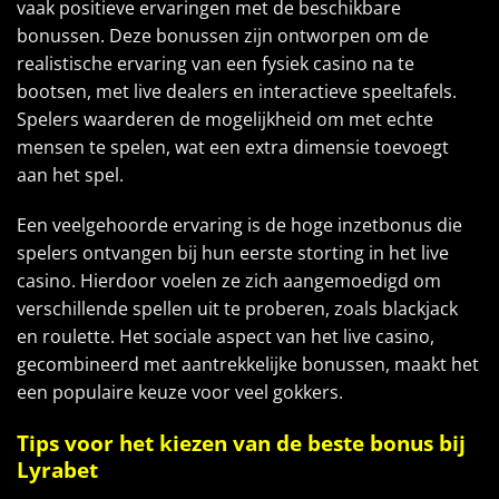
vaak positieve ervaringen met de beschikbare
bonussen. Deze bonussen zijn ontworpen om de
realistische ervaring van een fysiek casino na te
bootsen, met live dealers en interactieve speeltafels.
Spelers waarderen de mogelijkheid om met echte
mensen te spelen, wat een extra dimensie toevoegt
aan het spel.
Een veelgehoorde ervaring is de hoge inzetbonus die
spelers ontvangen bij hun eerste storting in het live
casino. Hierdoor voelen ze zich aangemoedigd om
verschillende spellen uit te proberen, zoals blackjack
en roulette. Het sociale aspect van het live casino,
gecombineerd met aantrekkelijke bonussen, maakt het
een populaire keuze voor veel gokkers.
Tips voor het kiezen van de beste bonus bij
Lyrabet