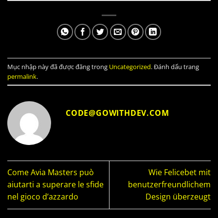
Mục nhập này đã được đăng trong
Uncategorized
. Đánh dấu trang
permalink
.
CODE@GOWITHDEV.COM
Come Avia Masters può
Wie Felicebet mit
aiutarti a superare le sfide
benutzerfreundlichem
nel gioco d’azzardo
Design überzeugt