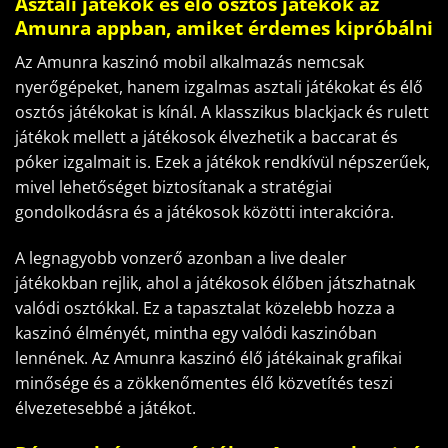
Asztali játékok és élő osztós játékok az
Amunra appban, amiket érdemes kipróbálni
Az Amunra kaszinó mobil alkalmazás nemcsak
nyerőgépeket, hanem izgalmas asztali játékokat és élő
osztós játékokat is kínál. A klasszikus blackjack és rulett
játékok mellett a játékosok élvezhetik a baccarat és
póker izgalmait is. Ezek a játékok rendkívül népszerűek,
mivel lehetőséget biztosítanak a stratégiai
gondolkodásra és a játékosok közötti interakcióra.
A legnagyobb vonzerő azonban a live dealer
játékokban rejlik, ahol a játékosok élőben játszhatnak
valódi osztókkal. Ez a tapasztalat közelebb hozza a
kaszinó élményét, mintha egy valódi kaszinóban
lennének. Az Amunra kaszinó élő játékainak grafikai
minősége és a zökkenőmentes élő közvetítés teszi
élvezetesebbé a játékot.