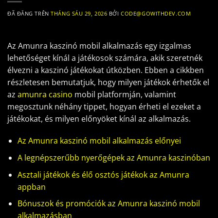
ĐÃ ĐĂNG TRÊN
THÁNG SÁU 29, 2026
BỞI
CODE@GOWITHDEV.COM
Az Amunra kaszinó mobil alkalmazás egy izgalmas
lehetőséget kínál a játékosok számára, akik szeretnék
élvezni a kaszinó játékokat útközben. Ebben a cikkben
részletesen bemutatjuk, hogy milyen játékok érhetők el
az
amunra casino
mobil platformján, valamint
megosztunk néhány tippet, hogyan érheti el ezeket a
játékokat, és milyen előnyöket kínál az alkalmazás.
Az Amunra kaszinó mobil alkalmazás előnyei
A legnépszerűbb nyerőgépek az Amunra kaszinóban
Asztali játékok és élő osztós játékok az Amunra
appban
Bónuszok és promóciók az Amunra kaszinó mobil
alkalmazásban