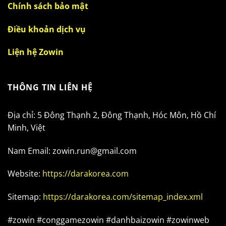
Chính sách bảo mật
Điều khoản dịch vụ
Liện hệ Zowin
THÔNG TIN LIÊN HỆ
Địa chỉ: 5 Đông Thạnh 2, Đông Thạnh, Hóc Môn, Hồ Chí
Minh, Việt
Nam Email:
zowin.run@gmail.com
Website:
https://darakorea.com
Sitemap:
https://darakorea.com/sitemap_index.xml
#zowin #conggamezowin #danhbaizowin #zowinweb