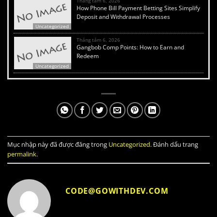
Tháng tám 6, 2026
How Phone Bill Payment Betting Sites Simplify
Deposit and Withdrawal Processes
Uncategorized
Tháng tám 6, 2026
Gangbob Comp Points: How to Earn and
Redeem
Uncategorized
Mục nhập này đã được đăng trong
Uncategorized
. Đánh dấu trang
permalink
.
CODE@GOWITHDEV.COM