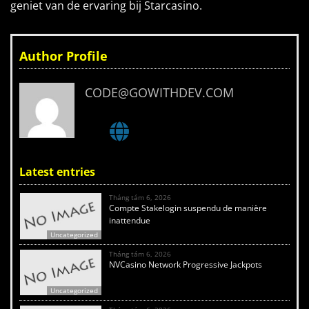
geniet van de ervaring bij Starcasino.
Author Profile
CODE@GOWITHDEV.COM
Latest entries
Tháng tám 6, 2026
Compte Stakelogin suspendu de manière
inattendue
Uncategorized
Tháng tám 6, 2026
NVCasino Network Progressive Jackpots
Uncategorized