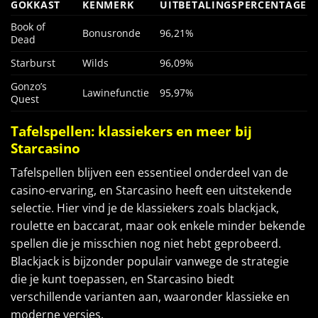
GOKKAST
KENMERK
UITBETALINGSPERCENTAGE
Book of
Bonusronde
96,21%
Dead
Starburst
Wilds
96,09%
Gonzo’s
Lawinefunctie
95,97%
Quest
Tafelspellen: klassiekers en meer bij
Starcasino
Tafelspellen blijven een essentieel onderdeel van de
casino-ervaring, en Starcasino heeft een uitstekende
selectie. Hier vind je de klassiekers zoals blackjack,
roulette en baccarat, maar ook enkele minder bekende
spellen die je misschien nog niet hebt geprobeerd.
Blackjack is bijzonder populair vanwege de strategie
die je kunt toepassen, en Starcasino biedt
verschillende varianten aan, waaronder klassieke en
moderne versies.