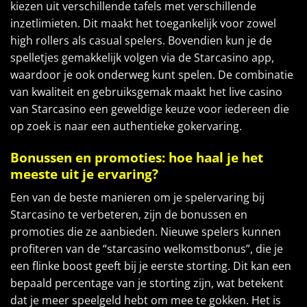
kiezen uit verschillende tafels met verschillende
inzetlimieten. Dit maakt het toegankelijk voor zowel
high rollers als casual spelers. Bovendien kun je de
spelletjes gemakkelijk volgen via de Starcasino app,
waardoor je ook onderweg kunt spelen. De combinatie
van kwaliteit en gebruiksgemak maakt het live casino
van Starcasino een geweldige keuze voor iedereen die
op zoek is naar een authentieke gokervaring.
Bonussen en promoties: hoe haal je het
meeste uit je ervaring?
Een van de beste manieren om je spelervaring bij
Starcasino te verbeteren, zijn de bonussen en
promoties die ze aanbieden. Nieuwe spelers kunnen
profiteren van de “starcasino welkomstbonus”, die je
een flinke boost geeft bij je eerste storting. Dit kan een
bepaald percentage van je storting zijn, wat betekent
dat je meer speelgeld hebt om mee te gokken. Het is