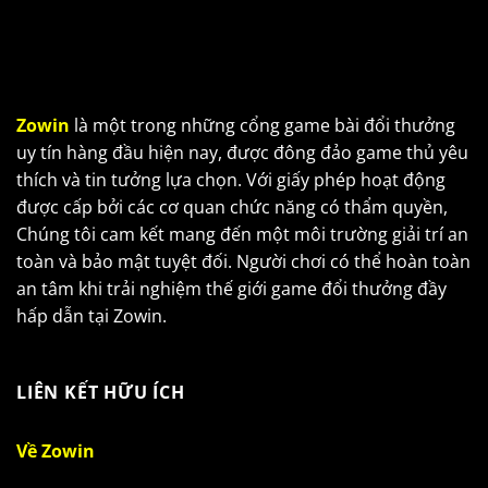
cognitifs
Better
qui
encouragent
la
prise
de
risque
Zowin
là một trong những cổng game bài đổi thưởng
:
uy tín hàng đầu hiện nay, được đông đảo game thủ yêu
comment
nos
thích và tin tưởng lựa chọn. Với giấy phép hoạt động
cerveaux
được cấp bởi các cơ quan chức năng có thẩm quyền,
nous
induisent
Chúng tôi cam kết mang đến một môi trường giải trí an
en
toàn và bảo mật tuyệt đối. Người chơi có thể hoàn toàn
erreur
an tâm khi trải nghiệm thế giới game đổi thưởng đầy
hấp dẫn tại Zowin.
LIÊN KẾT HỮU ÍCH
Về Zowin