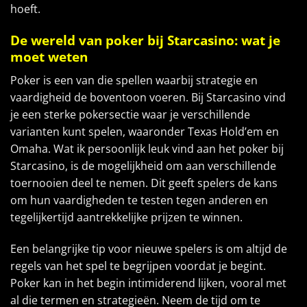
hoeft.
De wereld van poker bij Starcasino: wat je
moet weten
Poker is een van die spellen waarbij strategie en
vaardigheid de boventoon voeren. Bij Starcasino vind
je een sterke pokersectie waar je verschillende
varianten kunt spelen, waaronder Texas Hold’em en
Omaha. Wat ik persoonlijk leuk vind aan het poker bij
Starcasino, is de mogelijkheid om aan verschillende
toernooien deel te nemen. Dit geeft spelers de kans
om hun vaardigheden te testen tegen anderen en
tegelijkertijd aantrekkelijke prijzen te winnen.
Een belangrijke tip voor nieuwe spelers is om altijd de
regels van het spel te begrijpen voordat je begint.
Poker kan in het begin intimiderend lijken, vooral met
al die termen en strategieën. Neem de tijd om te