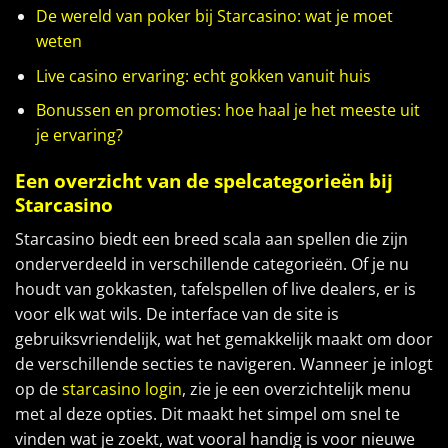
De wereld van poker bij Starcasino: wat je moet
weten
Live casino ervaring: echt gokken vanuit huis
Bonussen en promoties: hoe haal je het meeste uit
je ervaring?
Een overzicht van de spelcategorieën bij
Starcasino
Starcasino biedt een breed scala aan spellen die zijn
onderverdeeld in verschillende categorieën. Of je nu
houdt van gokkasten, tafelspellen of live dealers, er is
voor elk wat wils. De interface van de site is
gebruiksvriendelijk, wat het gemakkelijk maakt om door
de verschillende secties te navigeren. Wanneer je inlogt
op de
starcasino login
, zie je een overzichtelijk menu
met al deze opties. Dit maakt het simpel om snel te
vinden wat je zoekt, wat vooral handig is voor nieuwe