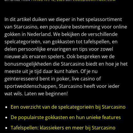
In dit artikel duiken we dieper in het spelassortiment
van Starcasino, een populaire bestemming voor online
gokken in Nederland. We bekijken de verschillende
spelcategorieën, van gokkasten tot tafelspellen, en
delen persoonlijke ervaringen en tips voor zowel
nieuwe als ervaren spelers. Ook bespreken we de
bonusmogelijkheden die Starcasino biedt en hoe je het
meeste uit je tijd daar kunt halen. Of je nu
geïnteresseerd bent in poker, live casino of
sportweddenschappen, Starcasino heeft voor ieder
wat wils. Laten we beginnen!
Een overzicht van de spelcategorieën bij Starcasino
De populairste gokkasten en hun unieke features
Tafelspellen: klassiekers en meer bij Starcasino