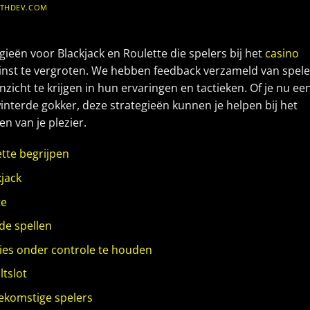
THDEV.COM
egieën voor Blackjack en Roulette die spelers bij het
casino
nst te vergroten. We hebben feedback verzameld van spele
zicht te krijgen in hun ervaringen en tactieken. Of je nu ee
nterde gokker, deze strategieën kunnen je helpen bij het
en van je plezier.
ette begrijpen
kjack
te
de spellen
ies onder controle te houden
ltslot
ekomstige spelers