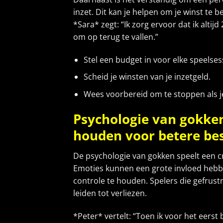
inzet. Dit kan je helpen om je winst te 
*Sara* zegt: “Ik zorg ervoor dat ik alti
om op terug te vallen.”
Stel een budget in voor elke speelses
Scheid je winsten van je inzetgeld.
Wees voorbereid om te stoppen als je 
Psychologie van gokken
houden voor betere bes
De psychologie van gokken speelt een cru
Emoties kunnen een grote invloed hebbe
controle te houden. Spelers die gefrust
leiden tot verliezen.
*Peter* vertelt: “Toen ik voor het eerst