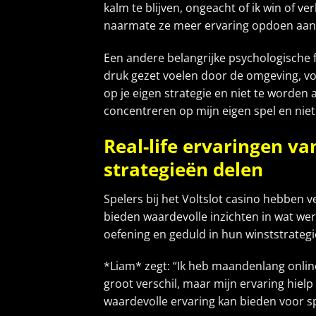
kalm te blijven, ongeacht of ik win of ver
naarmate ze meer ervaring opdoen aan 
Een andere belangrijke psychologische 
druk gezet voelen door de omgeving, voor
op je eigen strategie en niet te worden
concentreren op mijn eigen spel en niet 
Real-life ervaringen van
strategieën delen
Spelers bij het Voltslot casino hebben 
bieden waardevolle inzichten in wat wer
oefening en geduld in hun winststrategi
*Liam* zegt: “Ik heb maandenlang online
groot verschil, maar mijn ervaring hiel
waardevolle ervaring kan bieden voor spe