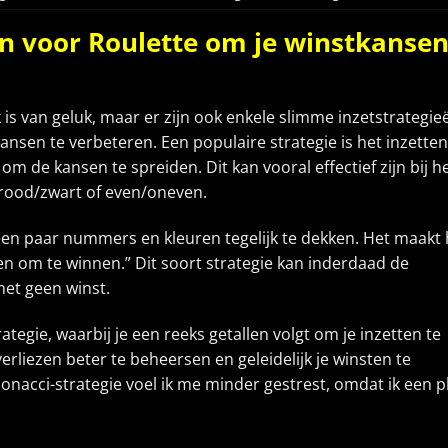
n voor Roulette om je winstkanse
k is van geluk, maar er zijn ook enkele slimme inzetstrategie
nsen te verbeteren. Een populaire strategie is het inzetten
de kansen te spreiden. Dit kan vooral effectief zijn bij h
 rood/zwart of even/oneven.
 een paar nummers en kleuren tegelijk te dekken. Het maakt 
n om te winnen.” Dit soort strategie kan inderdaad de
het geen winst.
rategie, waarbij je een reeks getallen volgt om je inzetten te
rliezen beter te beheersen en geleidelijk je winsten te
onacci-strategie voel ik me minder gestrest, omdat ik een p