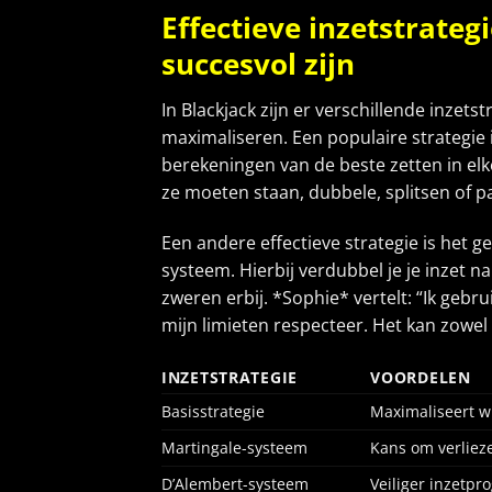
Effectieve inzetstrate
succesvol zijn
In Blackjack zijn er verschillende inze
maximaliseren. Een populaire strategie i
berekeningen van de beste zetten in elk
ze moeten staan, dubbele, splitsen of p
Een andere effectieve strategie is het 
systeem. Hierbij verdubbel je je inzet na
zweren erbij. *Sophie* vertelt: “Ik gebr
mijn limieten respecteer. Het kan zowel 
INZETSTRATEGIE
VOORDELEN
Basisstrategie
Maximaliseert w
Martingale-systeem
Kans om verliez
D’Alembert-systeem
Veiliger inzetpr