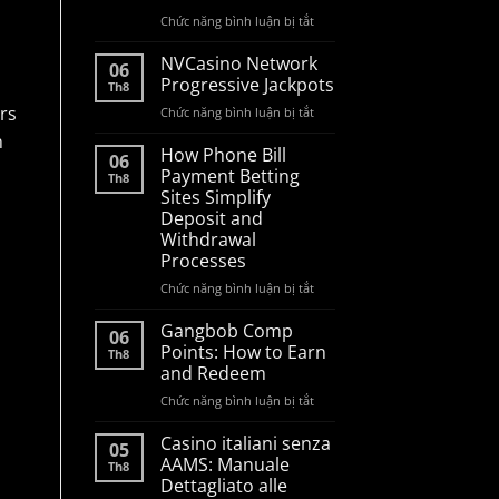
Chức năng bình luận bị tắt
ở
Compte
Stakelogin
NVCasino Network
06
suspendu
Progressive Jackpots
Th8
de
rs
Chức năng bình luận bị tắt
ở
manière
NVCasino
inattendue
n
Network
How Phone Bill
06
Progressive
Payment Betting
Th8
Jackpots
Sites Simplify
Deposit and
Withdrawal
Processes
Chức năng bình luận bị tắt
ở
How
Phone
Gangbob Comp
06
Bill
Points: How to Earn
Th8
Payment
and Redeem
Betting
Chức năng bình luận bị tắt
ở
Sites
Gangbob
Simplify
Comp
Casino italiani senza
Deposit
05
Points:
and
AAMS: Manuale
Th8
How
Withdrawal
Dettagliato alle
to
Processes