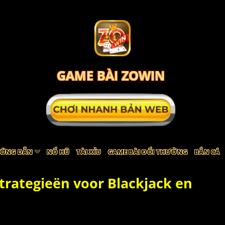
GAME BÀI ZOWIN
ỚNG DẪN
NỔ HŨ
TÀI XỈU
GAME BÀI ĐỔI THƯỞNG
BẮN CÁ
Strategieën voor Blackjack en