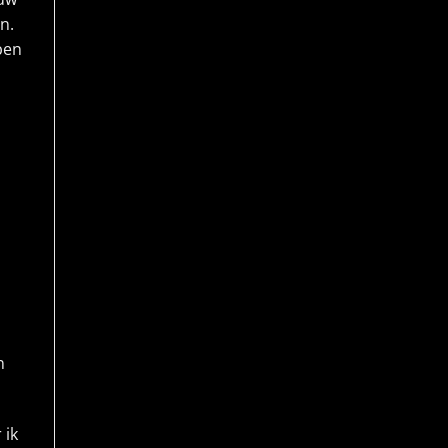
n.
ben
n
 ik