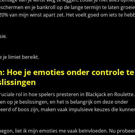
beschermen en je bankroll op de lange termijn te laten groeie
jd 20% van mijn winst apart zet. Het voelt goed om iets te heb
sie.
je limiet bereikt.
: Hoe je emoties onder controle te
lissingen
ciale rol in hoe spelers presteren in Blackjack en Roulette.
n op je beslissingen, en het is belangrijk om deze onder
reerd of boos zijn, maken vaak impulsieve keuzes die kunne
 begon, liet ik mijn emoties me vaak beïnvloeden. Nu probeer