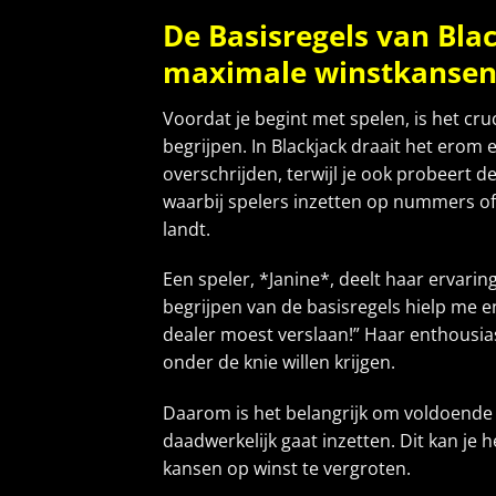
De Basisregels van Bla
maximale winstkanse
Voordat je begint met spelen, is het cru
begrijpen. In Blackjack draait het erom
overschrijden, terwijl je ook probeert d
waarbij spelers inzetten op nummers of 
landt.
Een speler, *Janine*, deelt haar ervari
begrijpen van de basisregels hielp me en
dealer moest verslaan!” Haar enthousia
onder de knie willen krijgen.
Daarom is het belangrijk om voldoende t
daadwerkelijk gaat inzetten. Dit kan je 
kansen op winst te vergroten.