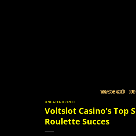
Chuyển
đến
nội
dung
TRANG CHỦ
HƯ
UNCATEGORIZED
Voltslot Casino’s Top 
Roulette Succes