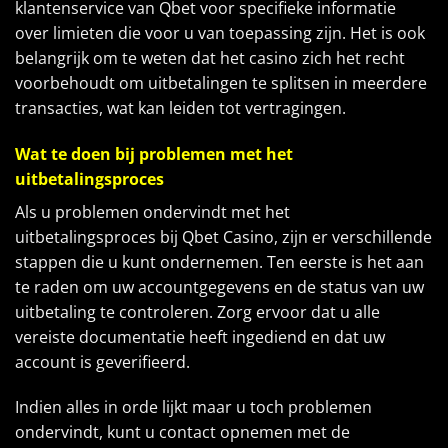
klantenservice van Qbet voor specifieke informatie
over limieten die voor u van toepassing zijn. Het is ook
belangrijk om te weten dat het casino zich het recht
voorbehoudt om uitbetalingen te splitsen in meerdere
transacties, wat kan leiden tot vertragingen.
Wat te doen bij problemen met het
uitbetalingsproces
Als u problemen ondervindt met het
uitbetalingsproces bij Qbet Casino, zijn er verschillende
stappen die u kunt ondernemen. Ten eerste is het aan
te raden om uw accountgegevens en de status van uw
uitbetaling te controleren. Zorg ervoor dat u alle
vereiste documentatie heeft ingediend en dat uw
account is geverifieerd.
Indien alles in orde lijkt maar u toch problemen
ondervindt, kunt u contact opnemen met de