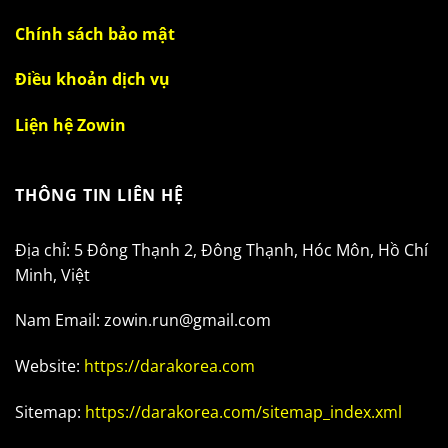
Chính sách bảo mật
Điều khoản dịch vụ
Liện hệ Zowin
THÔNG TIN LIÊN HỆ
Địa chỉ: 5 Đông Thạnh 2, Đông Thạnh, Hóc Môn, Hồ Chí
Minh, Việt
Nam Email:
zowin.run@gmail.com
Website:
https://darakorea.com
Sitemap:
https://darakorea.com/sitemap_index.xml