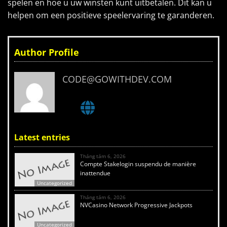
spelen en hoe u uw winsten kunt uitbetalen. Dit kan u
helpen om een positieve speelervaring te garanderen.
Author Profile
CODE@GOWITHDEV.COM
Latest entries
Tháng tám 6, 2026
Compte Stakelogin suspendu de manière
inattendue
Uncategorized
Tháng tám 6, 2026
NVCasino Network Progressive Jackpots
Uncategorized