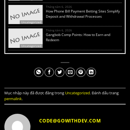
Tháng tám 6, 2026
How Phone Bill Payment Betting Sites Simplify
Deposit and Withdrawal Processes
Uncategorized
Tháng tám 6, 2026
Gangbob Comp Points: How to Earn and
Redeem
Uncategorized
Mục nhập này đã được đăng trong
Uncategorized
. Đánh dấu trang
permalink
.
CODE@GOWITHDEV.COM