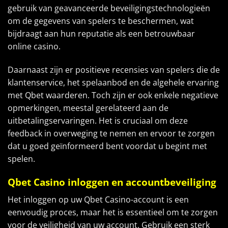
gebruik van geavanceerde beveiligingstechnologieën
om de gegevens van spelers te beschermen, wat
bijdraagt aan hun reputatie als een betrouwbaar
online casino.
Daarnaast zijn er positieve recensies van spelers die de
klantenservice, het spelaanbod en de algehele ervaring
met Qbet waarderen. Toch zijn er ook enkele negatieve
opmerkingen, meestal gerelateerd aan de
uitbetalingservaringen. Het is cruciaal om deze
feedback in overweging te nemen en ervoor te zorgen
dat u goed geïnformeerd bent voordat u begint met
spelen.
Qbet Casino inloggen en accountbeveiliging
Het inloggen op uw Qbet Casino-account is een
eenvoudig proces, maar het is essentieel om te zorgen
voor de veiligheid van uw account. Gebruik een sterk