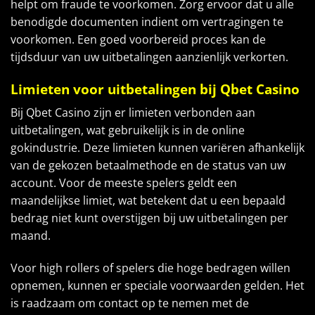
helpt om fraude te voorkomen. Zorg ervoor dat u alle
benodigde documenten indient om vertragingen te
voorkomen. Een goed voorbereid proces kan de
tijdsduur van uw uitbetalingen aanzienlijk verkorten.
Limieten voor uitbetalingen bij Qbet Casino
Bij Qbet Casino zijn er limieten verbonden aan
uitbetalingen, wat gebruikelijk is in de online
gokindustrie. Deze limieten kunnen variëren afhankelijk
van de gekozen betaalmethode en de status van uw
account. Voor de meeste spelers geldt een
maandelijkse limiet, wat betekent dat u een bepaald
bedrag niet kunt overstijgen bij uw uitbetalingen per
maand.
Voor high rollers of spelers die hoge bedragen willen
opnemen, kunnen er speciale voorwaarden gelden. Het
is raadzaam om contact op te nemen met de