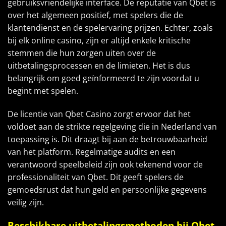
gebruiksvriendelijke interface. De reputatie van Qbet is
over het algemeen positief, met spelers die de
klantendienst en de spelervaring prijzen. Echter, zoals
bij elk online casino, zijn er altijd enkele kritische
stemmen die hun zorgen uiten over de
uitbetalingsprocessen en de limieten. Het is dus
belangrijk om goed geïnformeerd te zijn voordat u
begint met spelen.
De licentie van Qbet Casino zorgt ervoor dat het
voldoet aan de strikte regelgeving die in Nederland van
toepassing is. Dit draagt bij aan de betrouwbaarheid
van het platform. Regelmatige audits en een
verantwoord speelbeleid zijn ook tekenend voor de
professionaliteit van Qbet. Dit geeft spelers de
gemoedsrust dat hun geld en persoonlijke gegevens
veilig zijn.
Beschikbare uitbetalingsmethoden bij Qbet